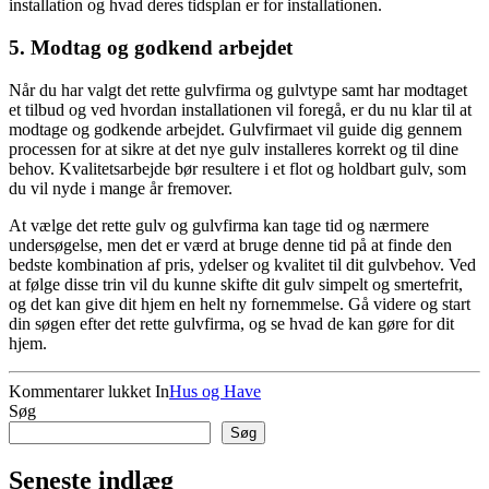
installation og hvad deres tidsplan er for installationen.
5. Modtag og godkend arbejdet
Når du har valgt det rette gulvfirma og gulvtype samt har modtaget
et tilbud og ved hvordan installationen vil foregå, er du nu klar til at
modtage og godkende arbejdet. Gulvfirmaet vil guide dig gennem
processen for at sikre at det nye gulv installeres korrekt og til dine
behov. Kvalitetsarbejde bør resultere i et flot og holdbart gulv, som
du vil nyde i mange år fremover.
At vælge det rette gulv og gulvfirma kan tage tid og nærmere
undersøgelse, men det er værd at bruge denne tid på at finde den
bedste kombination af pris, ydelser og kvalitet til dit gulvbehov. Ved
at følge disse trin vil du kunne skifte dit gulv simpelt og smertefrit,
og det kan give dit hjem en helt ny fornemmelse. Gå videre og start
din søgen efter det rette gulvfirma, og se hvad de kan gøre for dit
hjem.
til
Kommentarer lukket
In
Hus og Have
Sådan
Søg
skifter
Søg
du
nemt
Seneste indlæg
dit