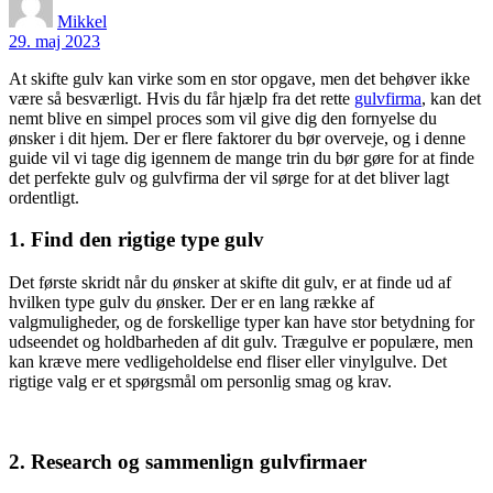
Mikkel
29. maj 2023
At skifte gulv kan virke som en stor opgave, men det behøver ikke
være så besværligt. Hvis du får hjælp fra det rette
gulvfirma
, kan det
nemt blive en simpel proces som vil give dig den fornyelse du
ønsker i dit hjem. Der er flere faktorer du bør overveje, og i denne
guide vil vi tage dig igennem de mange trin du bør gøre for at finde
det perfekte gulv og gulvfirma der vil sørge for at det bliver lagt
ordentligt.
1. Find den rigtige type gulv
Det første skridt når du ønsker at skifte dit gulv, er at finde ud af
hvilken type gulv du ønsker. Der er en lang række af
valgmuligheder, og de forskellige typer kan have stor betydning for
udseendet og holdbarheden af dit gulv. Trægulve er populære, men
kan kræve mere vedligeholdelse end fliser eller vinylgulve. Det
rigtige valg er et spørgsmål om personlig smag og krav.
2. Research og sammenlign gulvfirmaer