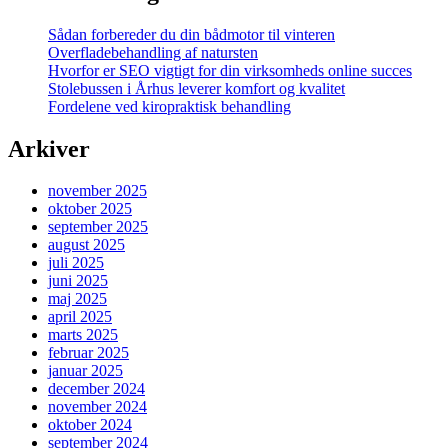
gulv
Sådan forbereder du din bådmotor til vinteren
?
Overfladebehandling af natursten
en
Hvorfor er SEO vigtigt for din virksomheds online succes
guide
Stolebussen i Århus leverer komfort og kvalitet
til
Fordelene ved kiropraktisk behandling
hvordan
du
finder
Arkiver
det
rette
november 2025
gulvfirma
oktober 2025
september 2025
august 2025
juli 2025
juni 2025
maj 2025
april 2025
marts 2025
februar 2025
januar 2025
december 2024
november 2024
oktober 2024
september 2024