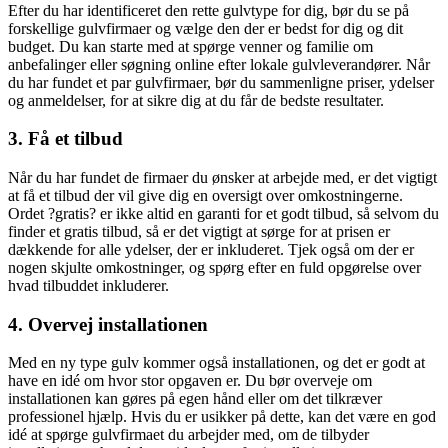
Efter du har identificeret den rette gulvtype for dig, bør du se på
forskellige gulvfirmaer og vælge den der er bedst for dig og dit
budget. Du kan starte med at spørge venner og familie om
anbefalinger eller søgning online efter lokale gulvleverandører. Når
du har fundet et par gulvfirmaer, bør du sammenligne priser, ydelser
og anmeldelser, for at sikre dig at du får de bedste resultater.
3. Få et tilbud
Når du har fundet de firmaer du ønsker at arbejde med, er det vigtigt
at få et tilbud der vil give dig en oversigt over omkostningerne.
Ordet ?gratis? er ikke altid en garanti for et godt tilbud, så selvom du
finder et gratis tilbud, så er det vigtigt at sørge for at prisen er
dækkende for alle ydelser, der er inkluderet. Tjek også om der er
nogen skjulte omkostninger, og spørg efter en fuld opgørelse over
hvad tilbuddet inkluderer.
4. Overvej installationen
Med en ny type gulv kommer også installationen, og det er godt at
have en idé om hvor stor opgaven er. Du bør overveje om
installationen kan gøres på egen hånd eller om det tilkræver
professionel hjælp. Hvis du er usikker på dette, kan det være en god
idé at spørge gulvfirmaet du arbejder med, om de tilbyder