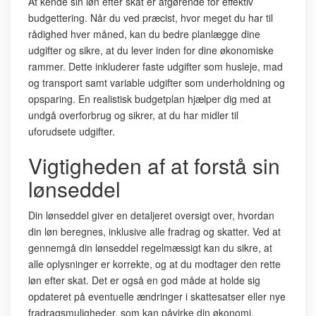
At kende sin løn efter skat er afgørende for effektiv
budgettering. Når du ved præcist, hvor meget du har til
rådighed hver måned, kan du bedre planlægge dine
udgifter og sikre, at du lever inden for dine økonomiske
rammer. Dette inkluderer faste udgifter som husleje, mad
og transport samt variable udgifter som underholdning og
opsparing. En realistisk budgetplan hjælper dig med at
undgå overforbrug og sikrer, at du har midler til
uforudsete udgifter.
Vigtigheden af at forstå sin
lønseddel
Din lønseddel giver en detaljeret oversigt over, hvordan
din løn beregnes, inklusive alle fradrag og skatter. Ved at
gennemgå din lønseddel regelmæssigt kan du sikre, at
alle oplysninger er korrekte, og at du modtager den rette
løn efter skat. Det er også en god måde at holde sig
opdateret på eventuelle ændringer i skattesatser eller nye
fradragsmuligheder, som kan påvirke din økonomi.