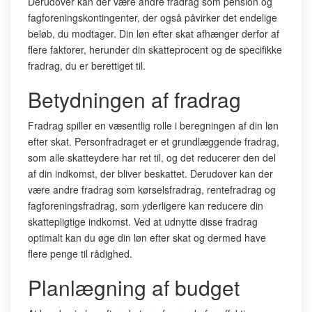
Derudover kan der være andre fradrag som pension og
fagforeningskontingenter, der også påvirker det endelige
beløb, du modtager. Din løn efter skat afhænger derfor af
flere faktorer, herunder din skatteprocent og de specifikke
fradrag, du er berettiget til.
Betydningen af fradrag
Fradrag spiller en væsentlig rolle i beregningen af din løn
efter skat. Personfradraget er et grundlæggende fradrag,
som alle skatteydere har ret til, og det reducerer den del
af din indkomst, der bliver beskattet. Derudover kan der
være andre fradrag som kørselsfradrag, rentefradrag og
fagforeningsfradrag, som yderligere kan reducere din
skattepligtige indkomst. Ved at udnytte disse fradrag
optimalt kan du øge din løn efter skat og dermed have
flere penge til rådighed.
Planlægning af budget