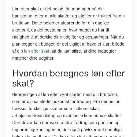
Løn efter skat er det beløb, du modtager på din
bankkonto, efter at alle skatter og afgifter er trukket fra din
bruttoløn. Dette beløb er afgørende for din daglige
økonomi, da det bestemmer, hvor meget du har til
rådighed til at dække dine udgifter og opsparinger. Når du
planlægger dit budget, er det vigtigt at have et klart billede
af din
løn efter skat
, så du kan sikre, at dine indtægter
matcher dine udgifter.
Hvordan beregnes løn efter
skat?
Beregningen af løn efter skat starter med din bruttoløn,
som er din samlede indkomst før fradrag. Fra denne løn
trækkes forskellige skatter som indkomstskat,
arbejdsmarkedsbidrag og eventuelle kommunale skatter.
Derudover kan der være andre fradrag som pension og
fagforeningskontingenter, der også påvirker det endelige
beløb, du modtager. Din løn efter skat afhænger derfor af