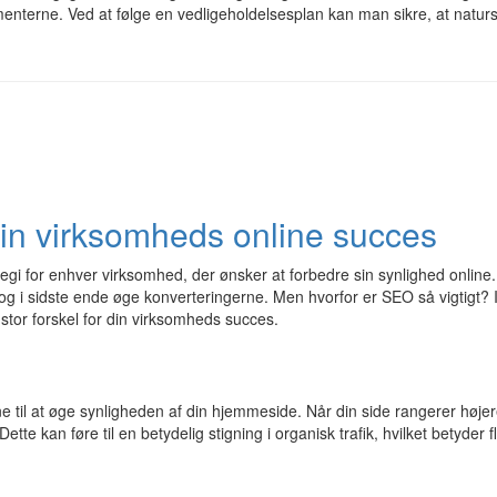
nterne. Ved at følge en vedligeholdelsesplan kan man sikre, at naturs
 din virksomheds online succes
egi for enhver virksomhed, der ønsker at forbedre sin synlighed onlin
og i sidste ende øge konverteringerne. Men hvorfor er SEO så vigtigt? 
stor forskel for din virksomheds succes.
vne til at øge synligheden af din hjemmeside. Når din side rangerer høj
 Dette kan føre til en betydelig stigning i organisk trafik, hvilket betyd