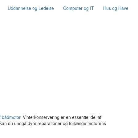
Uddannelse og Ledelse
Computer og IT
Hus og Have
f bådmotor
. Vinterkonservering er en essentiel del af
t nu kan du undgå dyre reparationer og forlænge motorens