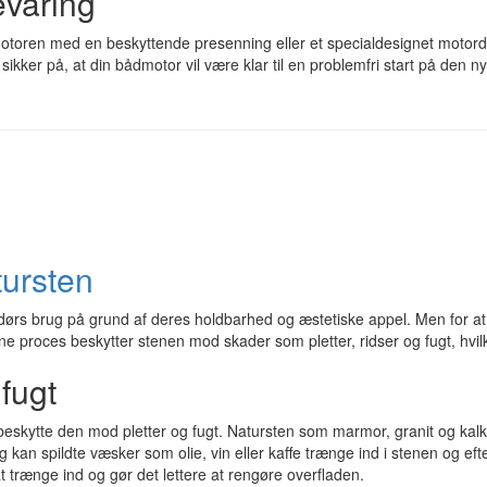
evaring
e motoren med en beskyttende presenning eller et specialdesignet motor
sikker på, at din bådmotor vil være klar til en problemfri start på den 
tursten
dørs brug på grund af deres holdbarhed og æstetiske appel. Men for at b
ne proces beskytter stenen mod skader som pletter, ridser og fugt, hvilk
fugt
beskytte den mod pletter og fugt. Natursten som marmor, granit og kalkst
kan spildte væsker som olie, vin eller kaffe trænge ind i stenen og ef
t trænge ind og gør det lettere at rengøre overfladen.