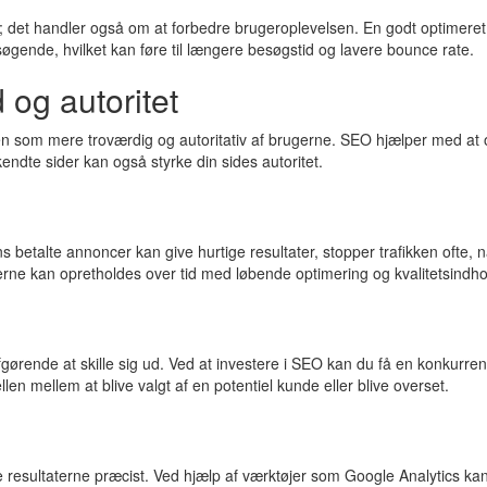
e; det handler også om at forbedre brugeroplevelsen. En godt optimeret
esøgende, hvilket kan føre til længere besøgstid og lavere bounce rate.
og autoritet
n som mere troværdig og autoritativ af brugerne. SEO hjælper med at o
rkendte sider kan også styrke din sides autoritet.
s betalte annoncer kan give hurtige resultater, stopper trafikken oft
terne kan opretholdes over tid med løbende optimering og kvalitetsindho
ørende at skille sig ud. Ved at investere i SEO kan du få en konkurrenc
en mellem at blive valgt af en potentiel kunde eller blive overset.
 resultaterne præcist. Ved hjælp af værktøjer som Google Analytics kan