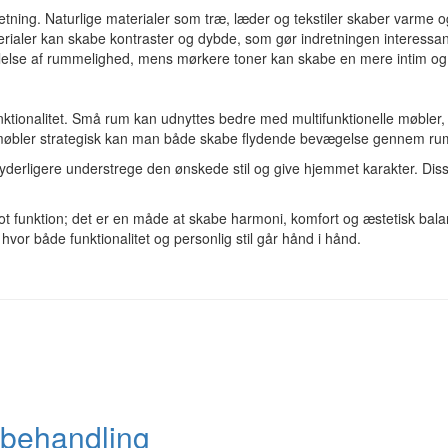
indretning. Naturlige materialer som træ, læder og tekstiler skaber var
terialer kan skabe kontraster og dybde, som gør indretningen interessan
følelse af rummelighed, mens mørkere toner kan skabe en mere intim o
ktionalitet. Små rum kan udnyttes bedre med multifunktionelle møbler, 
re møbler strategisk kan man både skabe flydende bevægelse gennem rum
yderligere understrege den ønskede stil og give hjemmet karakter. Diss
t funktion; det er en måde at skabe harmoni, komfort og æstetisk balan
hvor både funktionalitet og personlig stil går hånd i hånd.
 behandling