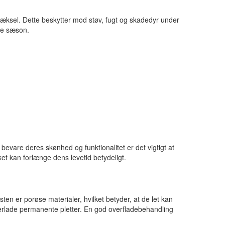
dæksel. Dette beskytter mod støv, fugt og skadedyr under
nye sæson.
evare deres skønhed og funktionalitet er det vigtigt at
et kan forlænge dens levetid betydeligt.
en er porøse materialer, hvilket betyder, at de let kan
terlade permanente pletter. En god overfladebehandling