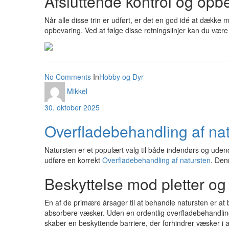
Afsluttende kontrol og opb
Når alle disse trin er udført, er det en god idé at dækk
opbevaring. Ved at følge disse retningslinjer kan du være 
No Comments
In
Hobby og Dyr
Mikkel
30. oktober 2025
Overfladebehandling af na
Natursten er et populært valg til både indendørs og uden
udføre en korrekt
Overfladebehandling af natursten
. Den
Beskyttelse mod pletter og 
En af de primære årsager til at behandle natursten er at 
absorbere væsker. Uden en ordentlig overfladebehandling 
skaber en beskyttende barriere, der forhindrer væsker i a