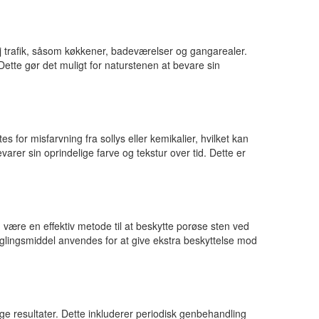
øj trafik, såsom køkkener, badeværelser og gangarealer.
tte gør det muligt for naturstenen at bevare sin
or misfarvning fra sollys eller kemikalier, hvilket kan
rer sin oprindelige farve og tekstur over tid. Dette er
være en effektiv metode til at beskytte porøse sten ved
eglingsmiddel anvendes for at give ekstra beskyttelse mod
ige resultater. Dette inkluderer periodisk genbehandling