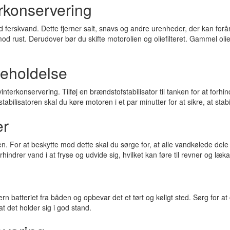
rkonservering
d ferskvand. Dette fjerner salt, snavs og andre urenheder, der kan forårs
od rust. Derudover bør du skifte motorolien og oliefilteret. Gammel ol
geholdelse
nservering. Tilføj en brændstofstabilisator til tanken for at forhindr
tabilisatoren skal du køre motoren i et par minutter for at sikre, at st
er
. For at beskytte mod dette skal du sørge for, at alle vandkølede dele 
drer vand i at fryse og udvide sig, hvilket kan føre til revner og læka
ern batteriet fra båden og opbevar det et tørt og køligt sted. Sørg for at
at det holder sig i god stand.