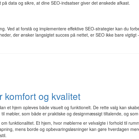
et på data og sikre, at dine SEO-indsatser giver det ønskede afkast.
ng. Ved at forstå og implementere effektive SEO-strategier kan du forb
der, der ønsker langsigtet succes på nettet, er SEO ikke bare vigtigt –
 komfort og kvalitet
dan et hjem opleves både visuelt og funktionelt. De rette valg kan skab
n til møbler, som både er praktiske og designmæssigt tiltalende, og som
funktionalitet. Et hjem, hvor møblerne er velvalgte i forhold til rumm
 afslapning, mens borde og opbevaringsløsninger kan gøre hverdagen mer
til.