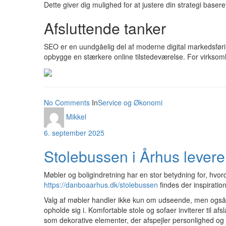
Dette giver dig mulighed for at justere din strategi baser
Afsluttende tanker
SEO er en uundgåelig del af moderne digital markedsføri
opbygge en stærkere online tilstedeværelse. For virksomhe
No Comments
In
Service og Økonomi
Mikkel
6. september 2025
Stolebussen i Århus leverer
Møbler og boligindretning har en stor betydning for, hvor
https://danboaarhus.dk/stolebussen
findes der inspiratio
Valg af møbler handler ikke kun om udseende, men også om 
opholde sig i. Komfortable stole og sofaer inviterer til
som dekorative elementer, der afspejler personlighed og s