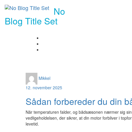
Skip
No
to
content
Blog Title Set
Mikkel
12. november 2025
Sådan forbereder du din bå
Når temperaturen falder, og bådsæsonen nærmer sig sin af
vedligeholdelsen, der sikrer, at din motor forbliver i top
levetid.