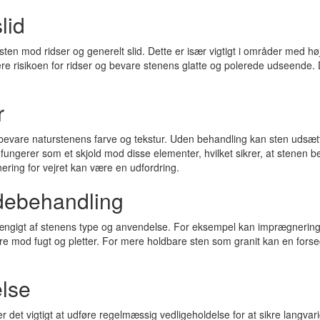
lid
en mod ridser og generelt slid. Dette er især vigtigt i områder med h
 risikoen for ridser og bevare stenens glatte og polerede udseende. De
r
vare naturstenens farve og tekstur. Uden behandling kan sten udsættes f
gerer som et skjold mod disse elementer, hvilket sikrer, at stenen beva
onering for vejret kan være en udfordring.
adebehandling
hængigt af stenens type og anvendelse. For eksempel kan imprægnering 
iere mod fugt og pletter. For mere holdbare sten som granit kan en fors
lse
 det vigtigt at udføre regelmæssig vedligeholdelse for at sikre langvar