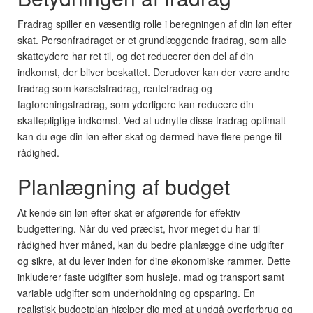
Fradrag spiller en væsentlig rolle i beregningen af din løn efter
skat. Personfradraget er et grundlæggende fradrag, som alle
skatteydere har ret til, og det reducerer den del af din
indkomst, der bliver beskattet. Derudover kan der være andre
fradrag som kørselsfradrag, rentefradrag og
fagforeningsfradrag, som yderligere kan reducere din
skattepligtige indkomst. Ved at udnytte disse fradrag optimalt
kan du øge din løn efter skat og dermed have flere penge til
rådighed.
Planlægning af budget
At kende sin løn efter skat er afgørende for effektiv
budgettering. Når du ved præcist, hvor meget du har til
rådighed hver måned, kan du bedre planlægge dine udgifter
og sikre, at du lever inden for dine økonomiske rammer. Dette
inkluderer faste udgifter som husleje, mad og transport samt
variable udgifter som underholdning og opsparing. En
realistisk budgetplan hjælper dig med at undgå overforbrug og