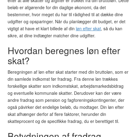
efter at alle skatter og afgifter er trukket fra din bruttoløn. Dette
beløb er afgørende for din daglige økonomi, da det
bestemmer, hvor meget du har til rådighed til at dække dine
udgifter og opsparinger. Når du planlægger dit budget, er det
vigtigt at have et klart billede af din
løn efter skat
, så du kan
sikre, at dine indtægter matcher dine udgifter.
Hvordan beregnes løn efter
skat?
Beregningen af løn efter skat starter med din bruttoløn, som er
din samlede indkomst før fradrag. Fra denne løn trækkes
forskellige skatter som indkomstskat, arbejdsmarkedsbidrag
og eventuelle kommunale skatter. Derudover kan der være
andre fradrag som pension og fagforeningskontingenter, der
også påvirker det endelige beløb, du modtager. Din løn efter
skat afhænger derfor af flere faktorer, herunder din
skatteprocent og de specifikke fradrag, du er berettiget til.
Betydningen af fradrag