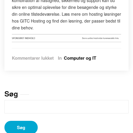
kombination af hastighed, sikkerhed og support kan du
sikre en optimal oplevelse for dine besøgende og styrke
din online tilstedeværelse. Læs mere om hosting løsninger
hos GITC Hosting og find den løsning, der passer bedst til
dine behov.
til
Kommentarer lukket
In
Computer og IT
Optimer
din
online
tilstedeværelse
med
Søg
pålidelig
hosting
Søg