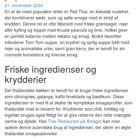
21. november 2024
En af de mest populære retter er Pad Thai, en klassisk nudelret,
der kombinerer søde, sure og salte smage med et strejf af
krydderi. Denne ret er ofte tilberedt med friske grøntsager, rejer
eller kylling og toppet med knuste peanuts og lime, hvilket giver
en perfekt balance mellem tekstur og smag. Andre favoritter
inkluderer Tom Yum-suppe, en krydret og syrlig suppe fyldt med
rejer og aromatiske urter, samt grøn karry, der er kendt for sin
cremede konsistens og intense smag.
Friske ingredienser og
krydderier
Det thailandske køkken er kendt for at bruge friske ingredienser
som citrongræs, galanga, kaffir-limeblade og basilikum. Disse
ingredienser er med til at skabe de komplekse smagsprofiler, som
thailandsk mad er berømt for. Krydderier som chili, hvidløg og
ingefær bruges også flittigt for at give retterne den rette mængde
varme og dybde. Hos
Thai Restaurant på Amager
kan man
opleve denne autentiske brug af ingredienser, der sikrer en ægte
thailandsk smagsoplevelse.