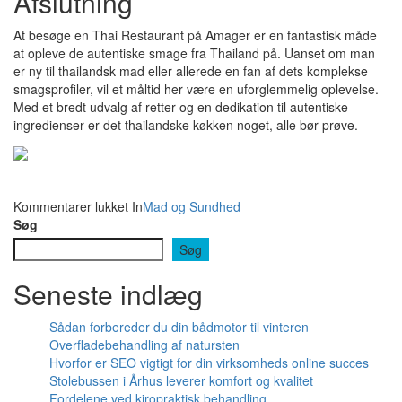
Afslutning
At besøge en Thai Restaurant på Amager er en fantastisk måde
at opleve de autentiske smage fra Thailand på. Uanset om man
er ny til thailandsk mad eller allerede en fan af dets komplekse
smagsprofiler, vil et måltid her være en uforglemmelig oplevelse.
Med et bredt udvalg af retter og en dedikation til autentiske
ingredienser er det thailandske køkken noget, alle bør prøve.
til
Kommentarer lukket
In
Mad og Sundhed
Oplev
Søg
autentiske
Søg
smagsoplevelser
fra
Seneste indlæg
Thailand
Sådan forbereder du din bådmotor til vinteren
Overfladebehandling af natursten
Hvorfor er SEO vigtigt for din virksomheds online succes
Stolebussen i Århus leverer komfort og kvalitet
Fordelene ved kiropraktisk behandling