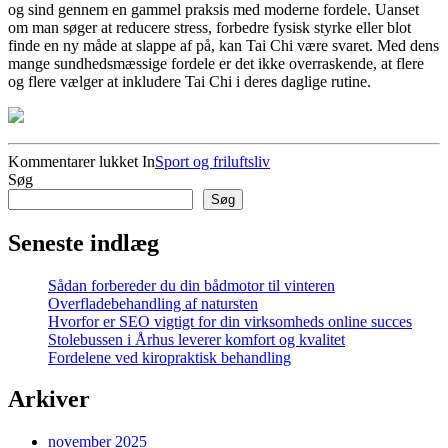
og sind gennem en gammel praksis med moderne fordele. Uanset
om man søger at reducere stress, forbedre fysisk styrke eller blot
finde en ny måde at slappe af på, kan Tai Chi være svaret. Med dens
mange sundhedsmæssige fordele er det ikke overraskende, at flere
og flere vælger at inkludere Tai Chi i deres daglige rutine.
til
Kommentarer lukket
In
Sport og friluftsliv
Opdag
Søg
fordelene
Søg
ved
Tai
Seneste indlæg
Chi
næstved
Sådan forbereder du din bådmotor til vinteren
Overfladebehandling af natursten
Hvorfor er SEO vigtigt for din virksomheds online succes
Stolebussen i Århus leverer komfort og kvalitet
Fordelene ved kiropraktisk behandling
Arkiver
november 2025