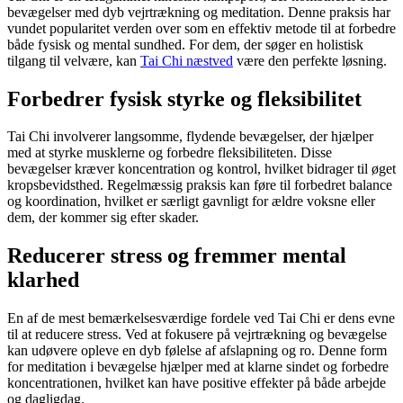
bevægelser med dyb vejrtrækning og meditation. Denne praksis har
vundet popularitet verden over som en effektiv metode til at forbedre
både fysisk og mental sundhed. For dem, der søger en holistisk
tilgang til velvære, kan
Tai Chi næstved
være den perfekte løsning.
Forbedrer fysisk styrke og fleksibilitet
Tai Chi involverer langsomme, flydende bevægelser, der hjælper
med at styrke musklerne og forbedre fleksibiliteten. Disse
bevægelser kræver koncentration og kontrol, hvilket bidrager til øget
kropsbevidsthed. Regelmæssig praksis kan føre til forbedret balance
og koordination, hvilket er særligt gavnligt for ældre voksne eller
dem, der kommer sig efter skader.
Reducerer stress og fremmer mental
klarhed
En af de mest bemærkelsesværdige fordele ved Tai Chi er dens evne
til at reducere stress. Ved at fokusere på vejrtrækning og bevægelse
kan udøvere opleve en dyb følelse af afslapning og ro. Denne form
for meditation i bevægelse hjælper med at klarne sindet og forbedre
koncentrationen, hvilket kan have positive effekter på både arbejde
og dagligdag.