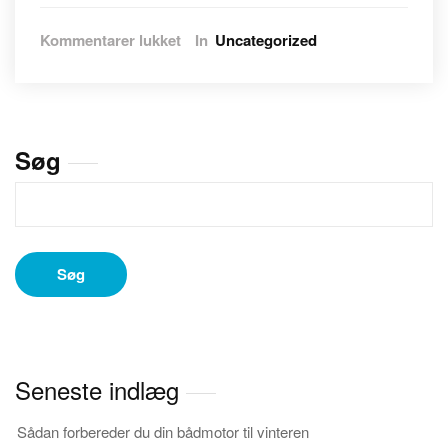
til
Kommentarer lukket
In
Uncategorized
Marc
Lauge
Jeans:
Stilfulde
Flyverdragter
Søg
til
Damer
til
Koldt
Vejr
Søg
Seneste indlæg
Sådan forbereder du din bådmotor til vinteren