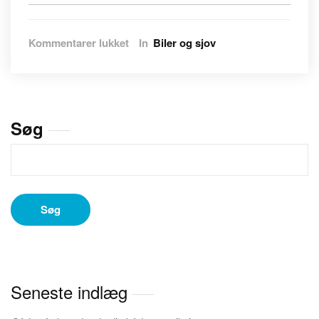
til
Kommentarer lukket
In
Biler og sjov
Hvordan
vælger
du
den
rette
Søg
køreskole
til
dine
behov
Søg
Seneste indlæg