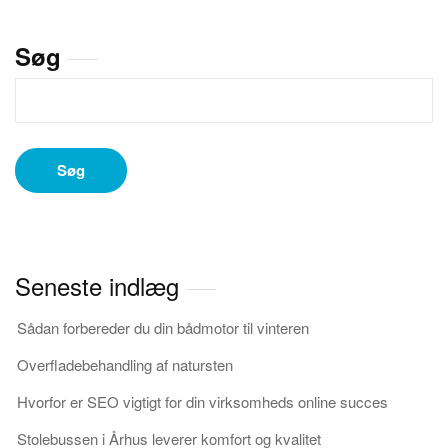
og
dets
Søg
betydning
for
din
online
tilstedeværelse
Søg
Seneste indlæg
Sådan forbereder du din bådmotor til vinteren
Overfladebehandling af natursten
Hvorfor er SEO vigtigt for din virksomheds online succes
Stolebussen i Århus leverer komfort og kvalitet