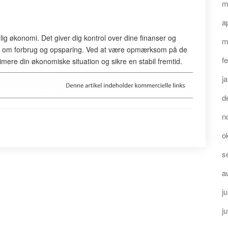
m
a
onlig økonomi. Det giver dig kontrol over dine finanser og
m
ger om forbrug og opsparing. Ved at være opmærksom på de
f
imere din økonomiske situation og sikre en stabil fremtid.
j
d
n
o
s
a
ju
j