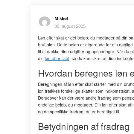
Mikkel
30. august 2025
Løn efter skat er det beløb, du modtager på din bankk
bruttoløn. Dette beløb er afgørende for din daglig
til at dække dine udgifter og opsparinger. Når du pla
din
løn efter skat
, så du kan sikre, at dine indtægte
Hvordan beregnes løn e
Beregningen af løn efter skat starter med din brut
løn trækkes forskellige skatter som indkomstskat,
Derudover kan der være andre fradrag som pension
endelige beløb, du modtager. Din løn efter skat afh
og de specifikke fradrag, du er berettiget til.
Betydningen af fradrag