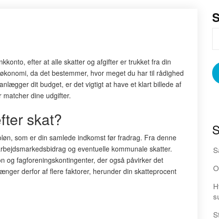
onto, efter at alle skatter og afgifter er trukket fra din
e økonomi, da det bestemmer, hvor meget du har til rådighed
nlægger dit budget, er det vigtigt at have et klart billede af
r matcher dine udgifter.
fter skat?
S
toløn, som er din samlede indkomst før fradrag. Fra denne
 arbejdsmarkedsbidrag og eventuelle kommunale skatter.
S
 og fagforeningskontingenter, der også påvirker det
O
ænger derfor af flere faktorer, herunder din skatteprocent
H
s
S