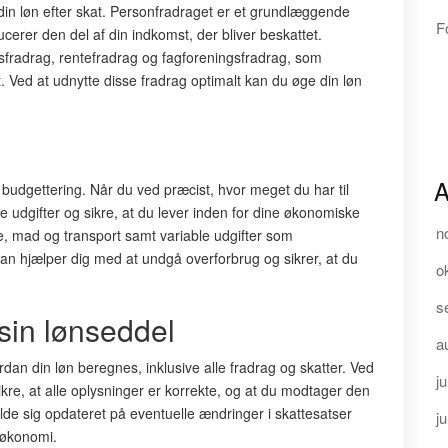
 din løn efter skat. Personfradraget er et grundlæggende
F
ducerer den del af din indkomst, der bliver beskattet.
fradrag, rentefradrag og fagforeningsfradrag, som
. Ved at udnytte disse fradrag optimalt kan du øge din løn
A
v budgettering. Når du ved præcist, hvor meget du har til
udgifter og sikre, at du lever inden for dine økonomiske
n
e, mad og transport samt variable udgifter som
an hjælper dig med at undgå overforbrug og sikrer, at du
o
s
 sin lønseddel
a
rdan din løn beregnes, inklusive alle fradrag og skatter. Ved
ju
re, at alle oplysninger er korrekte, og at du modtager den
lde sig opdateret på eventuelle ændringer i skattesatser
j
 økonomi.