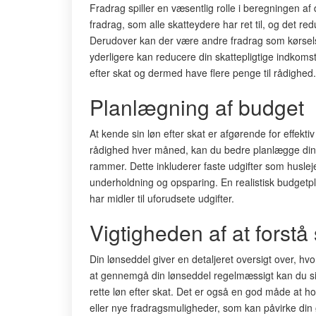
Fradrag spiller en væsentlig rolle i beregningen af
fradrag, som alle skatteydere har ret til, og det re
Derudover kan der være andre fradrag som kørsels
yderligere kan reducere din skattepligtige indkomst
efter skat og dermed have flere penge til rådighed.
Planlægning af budget
At kende sin løn efter skat er afgørende for effekti
rådighed hver måned, kan du bedre planlægge dine 
rammer. Dette inkluderer faste udgifter som huslej
underholdning og opsparing. En realistisk budgetpl
har midler til uforudsete udgifter.
Vigtigheden af at forstå
Din lønseddel giver en detaljeret oversigt over, hvo
at gennemgå din lønseddel regelmæssigt kan du sik
rette løn efter skat. Det er også en god måde at ho
eller nye fradragsmuligheder, som kan påvirke din