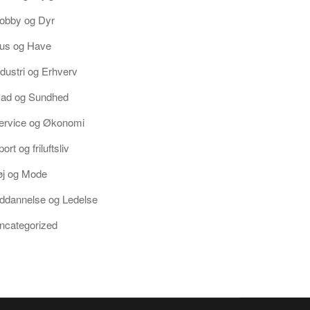
obby og Dyr
us og Have
ndustri og Erhverv
ad og Sundhed
ervice og Økonomi
ort og friluftsliv
øj og Mode
ddannelse og Ledelse
ncategorized