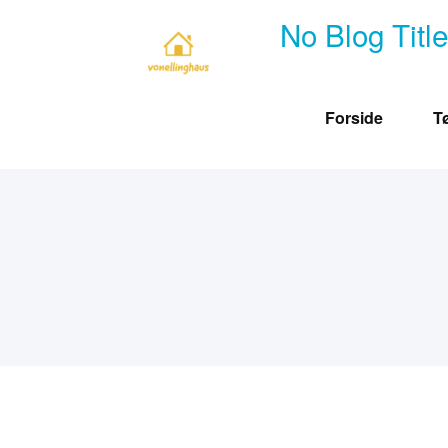
Skip
No Blog Titl
to
content
Forside
T