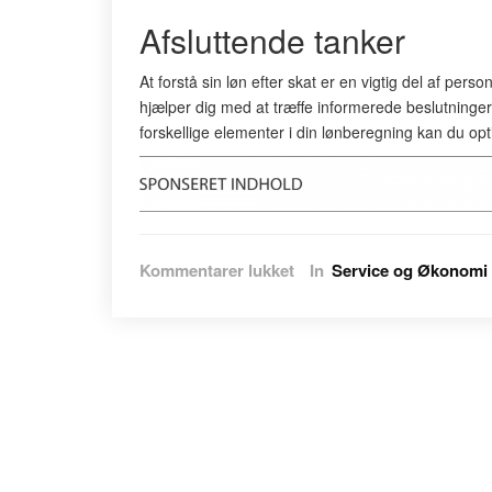
Afsluttende tanker
At forstå sin løn efter skat er en vigtig del af pers
hjælper dig med at træffe informerede beslutnin
forskellige elementer i din lønberegning kan du opt
til
Kommentarer lukket
In
Service og Økonomi
Forstå
din
løn
efter
skat