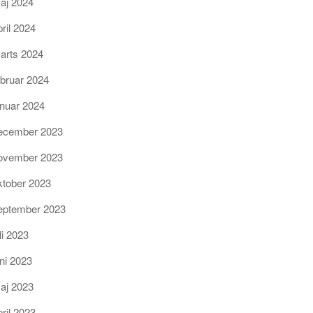
aj 2024
pril 2024
arts 2024
ebruar 2024
anuar 2024
ecember 2023
ovember 2023
ktober 2023
eptember 2023
li 2023
uni 2023
aj 2023
pril 2023