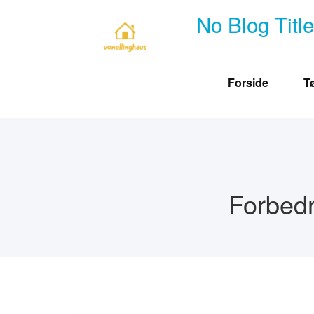
Skip
No Blog Titl
to
content
Forside
T
Forbedr