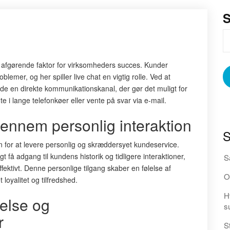
n afgørende faktor for virksomheders succes. Kunder
blemer, og her spiller live chat en vigtig rolle. Ved at
de en direkte kommunikationskanal, der gør det muligt for
te i lange telefonkøer eller vente på svar via e-mail.
ennem personlig interaktion
S
en for at levere personlig og skræddersyet kundeservice.
å adgang til kundens historik og tidligere interaktioner,
S
ffektivt. Denne personlige tilgang skaber en følelse af
O
loyalitet og tilfredshed.
H
telse og
s
r
S