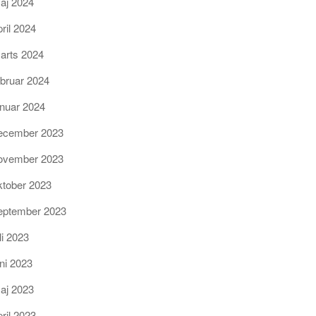
aj 2024
pril 2024
arts 2024
ebruar 2024
anuar 2024
ecember 2023
ovember 2023
ktober 2023
eptember 2023
li 2023
uni 2023
aj 2023
pril 2023