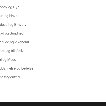
obby og Dyr
us og Have
ndustri og Erhverv
ad og Sundhed
ervice og Økonomi
ort og friluftsliv
øj og Mode
ddannelse og Ledelse
ncategorized