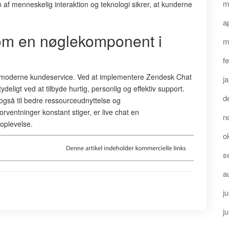
m
f menneskelig interaktion og teknologi sikrer, at kunderne
a
som en nøglekomponent i
m
f
f moderne kundeservice. Ved at implementere Zendesk Chat
j
ligt ved at tilbyde hurtig, personlig og effektiv support.
d
 også til bedre ressourceudnyttelse og
rventninger konstant stiger, er live chat en
n
oplevelse.
o
s
a
ju
j