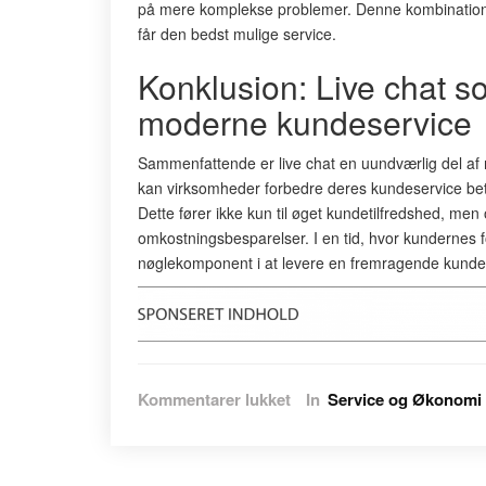
på mere komplekse problemer. Denne kombination a
får den bedst mulige service.
Konklusion: Live chat 
moderne kundeservice
Sammenfattende er live chat en uundværlig del a
kan virksomheder forbedre deres kundeservice betyde
Dette fører ikke kun til øget kundetilfredshed, men
omkostningsbesparelser. I en tid, hvor kundernes fo
nøglekomponent i at levere en fremragende kunde
til
Kommentarer lukket
In
Service og Økonomi
Forbedr
kundeservice
med