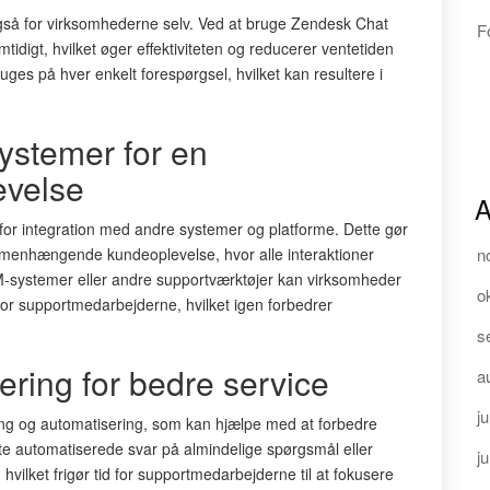
også for virksomhederne selv. Ved at bruge Zendesk Chat
F
idigt, hvilket øger effektiviteten og reducerer ventetiden
uges på hver enkelt forespørgsel, hvilket kan resultere i
ystemer for en
velse
A
or integration med andre systemer og platforme. Dette gør
mmenhængende kundeoplevelse, hvor alle interaktioner
n
RM-systemer eller andre supportværktøjer kan virksomheder
o
e for supportmedarbejderne, hvilket igen forbedrer
s
ering for bedre service
a
ju
ing og automatisering, som kan hjælpe med at forbedre
te automatiserede svar på almindelige spørgsmål eller
j
 hvilket frigør tid for supportmedarbejderne til at fokusere