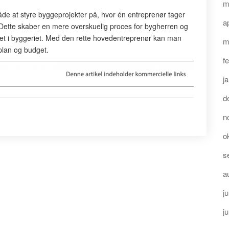
m
de at styre byggeprojekter på, hvor én entreprenør tager
a
 Dette skaber en mere overskuelig proces for bygherren og
ivitet i byggeriet. Med den rette hovedentreprenør kan man
m
splan og budget.
f
j
d
n
o
s
a
ju
j