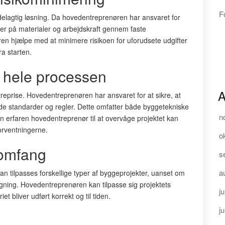
F
lagtig løsning. Da hovedentreprenøren har ansvaret for
iser på materialer og arbejdskraft gennem faste
n hjælpe med at minimere risikoen for uforudsete udgifter
ra starten.
m hele processen
A
ntreprise. Hovedentreprenøren har ansvaret for at sikre, at
e standarder og regler. Dette omfatter både byggetekniske
n
 erfaren hovedentreprenør til at overvåge projektet kan
forventningerne.
o
s omfang
s
a
an tilpasses forskellige typer af byggeprojekter, uanset om
gning. Hovedentreprenøren kan tilpasse sig projektets
ju
et bliver udført korrekt og til tiden.
j