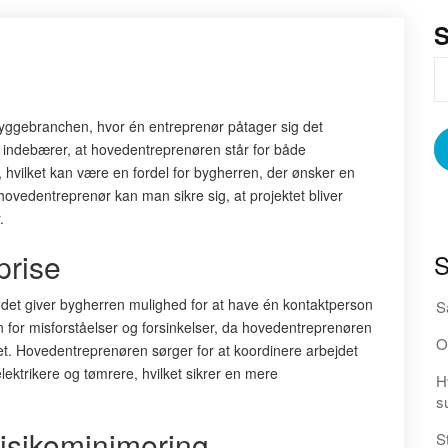
byggebranchen, hvor én entreprenør påtager sig det
 indebærer, at hovedentreprenøren står for både
, hvilket kan være en fordel for bygherren, der ønsker en
ovedentreprenør kan man sikre sig, at projektet bliver
.
prise
S
t det giver bygherren mulighed for at have én kontaktperson
S
 for misforståelser og forsinkelser, da hovedentreprenøren
O
iet. Hovedentreprenøren sørger for at koordinere arbejdet
ektrikere og tømrere, hvilket sikrer en mere
H
s
isikominimering
S