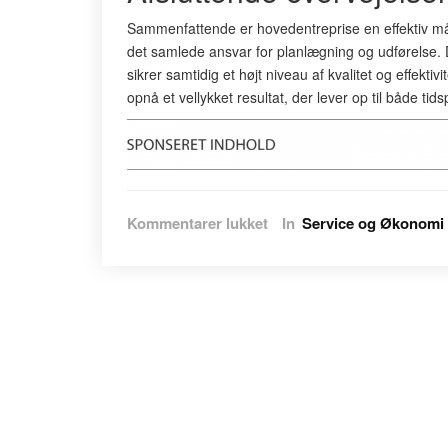
Sammenfattende er hovedentreprise en effektiv må
det samlede ansvar for planlægning og udførelse.
sikrer samtidig et højt niveau af kvalitet og effekt
opnå et vellykket resultat, der lever op til både tid
til
Kommentarer lukket
In
Service og Økonomi
Effektiv
styring
af
byggeprojekter
med
hovedentreprise