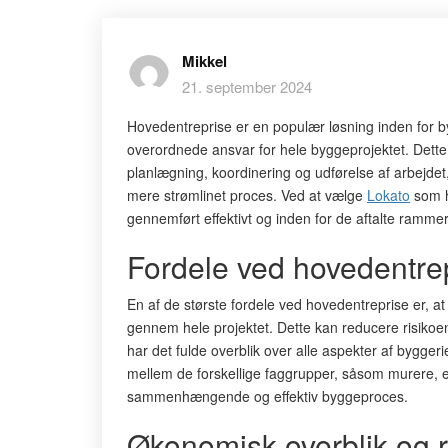
Mikkel
21. september 2024
Hovedentreprise er en populær løsning inden for 
overordnede ansvar for hele byggeprojektet. Dette
planlægning, koordinering og udførelse af arbejdet
mere strømlinet proces. Ved at vælge
Lokato
som h
gennemført effektivt og inden for de aftalte rammer
Fordele ved hovedentre
En af de største fordele ved hovedentreprise er, a
gennem hele projektet. Dette kan reducere risikoen
har det fulde overblik over alle aspekter af bygger
mellem de forskellige faggrupper, såsom murere, el
sammenhængende og effektiv byggeproces.
Økonomisk overblik og r