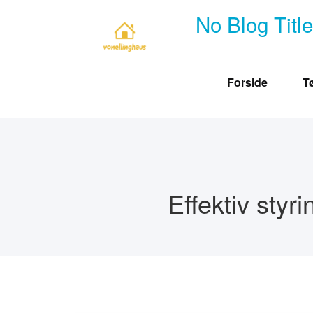
Skip
No Blog Titl
to
content
Forside
T
Effektiv styr