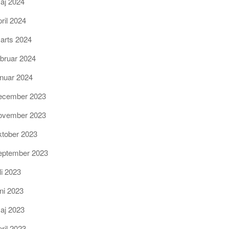
aj 2024
pril 2024
arts 2024
ebruar 2024
anuar 2024
ecember 2023
ovember 2023
ktober 2023
eptember 2023
li 2023
uni 2023
aj 2023
pril 2023