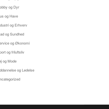
obby og Dyr
us og Have
ndustri og Erhverv
ad og Sundhed
ervice og Økonomi
ort og friluftsliv
øj og Mode
ddannelse og Ledelse
ncategorized