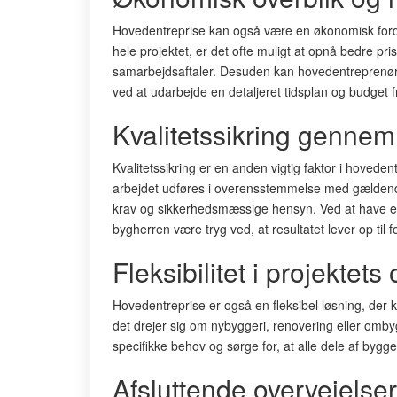
Hovedentreprise kan også være en økonomisk forde
hele projektet, er det ofte muligt at opnå bedre pr
samarbejdsaftaler. Desuden kan hovedentreprenøre
ved at udarbejde en detaljeret tidsplan og budget f
Kvalitetssikring genne
Kvalitetssikring er en anden vigtig faktor i hovede
arbejdet udføres i overensstemmelse med gældend
krav og sikkerhedsmæssige hensyn. Ved at have en
bygherren være tryg ved, at resultatet lever op til 
Fleksibilitet i projektet
Hovedentreprise er også en fleksibel løsning, der k
det drejer sig om nybyggeri, renovering eller omby
specifikke behov og sørge for, at alle dele af byggeri
Afsluttende overvejelser