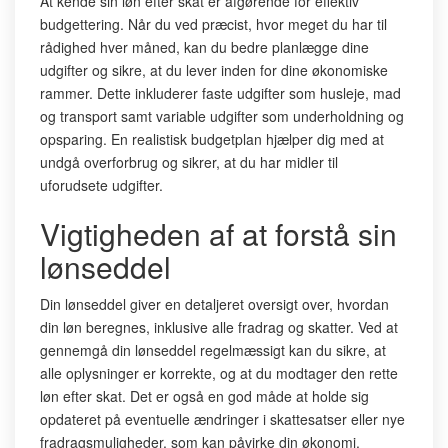
At kende sin løn efter skat er afgørende for effektiv
budgettering. Når du ved præcist, hvor meget du har til
rådighed hver måned, kan du bedre planlægge dine
udgifter og sikre, at du lever inden for dine økonomiske
rammer. Dette inkluderer faste udgifter som husleje, mad
og transport samt variable udgifter som underholdning og
opsparing. En realistisk budgetplan hjælper dig med at
undgå overforbrug og sikrer, at du har midler til
uforudsete udgifter.
Vigtigheden af at forstå sin
lønseddel
Din lønseddel giver en detaljeret oversigt over, hvordan
din løn beregnes, inklusive alle fradrag og skatter. Ved at
gennemgå din lønseddel regelmæssigt kan du sikre, at
alle oplysninger er korrekte, og at du modtager den rette
løn efter skat. Det er også en god måde at holde sig
opdateret på eventuelle ændringer i skattesatser eller nye
fradragsmuligheder, som kan påvirke din økonomi.