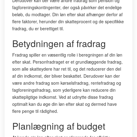
Derudover kan der være andre fradrag som pension og
fagforeningskontingenter, der også påvirker det endelige
beløb, du modtager. Din løn efter skat afhænger derfor af
flere faktorer, herunder din skatteprocent og de specifikke
fradrag, du er berettiget til.
Betydningen af fradrag
Fradrag spiller en væsentlig rolle i beregningen af din løn
efter skat. Personfradraget er et grundlæggende fradrag,
som alle skatteydere har ret til, og det reducerer den del
af din indkomst, der bliver beskattet. Derudover kan der
være andre fradrag som kørselsfradrag, rentefradrag og
fagforeningsfradrag, som yderligere kan reducere din
skattepligtige indkomst. Ved at udnytte disse fradrag
optimalt kan du øge din løn efter skat og dermed have
flere penge til rådighed.
Planlægning af budget